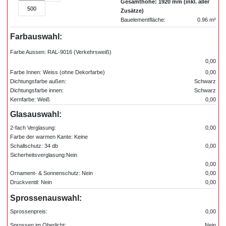
Gesamthöhe: 1920 mm (inkl. aller
500
Zusätze)
Bauelementfläche:
0.96 m²
Farbauswahl:
Farbe Aussen: RAL-9016 (Verkehrsweiß)
0,00
Farbe Innen: Weiss (ohne Dekorfarbe)
0,00
Dichtungsfarbe außen:
Schwarz
Dichtungsfarbe innen:
Schwarz
Kernfarbe: Weiß
0,00
Glasauswahl:
2-fach Verglasung:
0,00
Farbe der warmen Kante: Keine
Schallschutz: 34 db
0,00
Sicherheitsverglasung:Nein
0,00
Ornament- & Sonnenschutz: Nein
0,00
Druckventil: Nein
0,00
Sprossenauswahl:
Sprossenpreis:
0,00
Sprossen im Oberlicht:
Nein