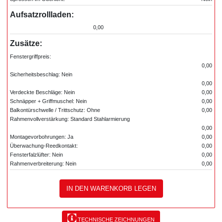
Aufsatzrollladen:
0,00
Zusätze:
Fenstergriffpreis:
0,00
Sicherheitsbeschlag: Nein
0,00
Verdeckte Beschläge: Nein
0,00
Schnäpper + Griffmuschel: Nein
0,00
Balkontürschwelle / Trittschutz: Ohne
0,00
Rahmenvollverstärkung: Standard Stahlarmierung
0,00
Montagevorbohrungen: Ja
0,00
Überwachung-Reedkontakt:
0,00
Fensterfalzlüfter: Nein
0,00
Rahmenverbreiterung: Nein
0,00
IN DEN WARENKORB LEGEN
TECHNISCHE ZEICHNUNGEN