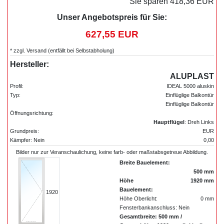
Sie sparen 418,36 EUR
Unser Angebotspreis für Sie:
627,55 EUR
* zzgl. Versand (entfällt bei Selbstabholung)
Hersteller:
ALUPLAST
Profil:
IDEAL 5000 aluskin
Typ:
Einflüglige Balkontür
Einflüglige Balkontür
Öffnungsrichtung:
Hauptflügel
: Dreh Links
Grundpreis:
EUR
Kämpfer: Nein
0,00
Bilder nur zur Veranschaulichung, keine farb- oder maßstabsgetreue Abbildung.
Breite Bauelement:
500 mm
Höhe
1920 mm
Bauelement:
1920
Höhe Oberlicht:
0 mm
Fensterbankanschluss: Nein
Gesamtbreite: 500 mm /