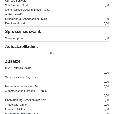
Ultimate Schwarz
Schallschutz: 30 db
0,00
Sicherheitsverglasung: Innen: Float4
Außen: Float4
Ornament- & Sonnenschutz: Nein
0,00
Druckventil: Nein
0,00
Sprossenauswahl:
Sprossenpreis:
0,00
Aufsatzrollladen:
0,00
Zusätze:
PSK-Griffpreis: Keine
0,00
Sicherheitsbeschlag: Nein
0,00
Montagevorbohrungen: Ja
0,00
Automatisches Getriebe UP: Nein
0,00
Überwachung-Reedkontakt: Nein
0,00
Trittschutz: Ohne
0,00
Fensterfalzlüfter: Nein
0,00
Rahmenverbreiterung: Nein
0,00