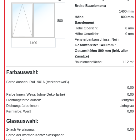
Breite Bauelement:
1400 mm
Höhe
800 mm
800
Bauelement:
Höhe Oberlicht:
0 mm
Höhe Unterlicht:
0 mm
Fensterbankanschluss: Nein
1400
Gesamtbreite: 1400 mm /
Gesamthöhe: 800 mm (inkl. aller
Zusätze)
Bauelementfläche:
1.12 m²
Farbauswahl:
Farbe Aussen: RAL-9016 (Verkehrsweiß)
0,00
Farbe Innen: Weiss (ohne Dekorfarbe)
0,00
Dichtungsfarbe außen:
Lichtgrau
Dichtungsfarbe innen:
Lichtgrau
Kernfarbe: Weiß
0,00
Glasauswahl:
2-fach Verglasung:
0,00
Farbe der warmen Kante: Swisspacer