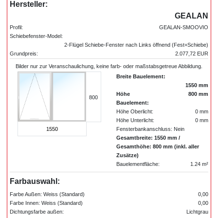
Hersteller:
GEALAN
Profil:
GEALAN-SMOOVIO
Schiebefenster-Model:
2-Flügel Schiebe-Fenster nach Links öffnend (Fest+Schiebe)
Grundpreis:
2.077,72 EUR
Bilder nur zur Veranschaulichung, keine farb- oder maßstabsgetreue Abbildung.
Breite Bauelement:
1550 mm
Höhe
800 mm
800
Bauelement:
Höhe Oberlicht:
0 mm
Höhe Unterlicht:
0 mm
1550
Fensterbankanschluss: Nein
Gesamtbreite: 1550 mm /
Gesamthöhe: 800 mm (inkl. aller
Zusätze)
Bauelementfläche:
1.24 m²
Farbauswahl:
Farbe Außen: Weiss (Standard)
0,00
Farbe Innen: Weiss (Standard)
0,00
Dichtungsfarbe außen:
Lichtgrau