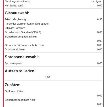
Dichtungsfarbe innen:
Lichtgrau
Kernfarbe: Weiß
0,00
Glasauswahl:
2-fach Verglasung:
6,38
Farbe der warmen Kante: Swisspacer
Ultimate Schwarz
Schallschutz: Standard (SSK 1)
0,00
Sicherheitsverglasung:Nein
0,00
Ornament- & Sonnenschutz: Nein
0,00
Druckventil: Nein
0,00
Sprossenauswahl:
Sprossenpreis:
0,00
Aufsatzrollladen:
0,00
Zusätze:
Griffpreis: Keine
0,00
Sicherheitsbeschlag: Nein
0,00